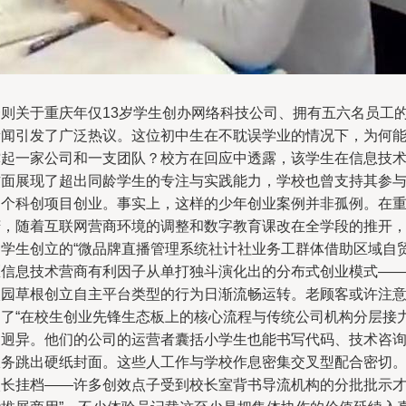
一则关于重庆年仅13岁学生创办网络科技公司、拥有五六名员工
新闻引发了广泛热议。这位初中生在不耽误学业的情况下，为何
撑起一家公司和一支团队？校方在回应中透露，该学生在信息技
方面展现了超出同龄学生的专注与实践能力，学校也曾支持其参
多个科创项目创业。事实上，这样的少年创业案例并非孤例。在
庆，随着互联网营商环境的调整和数字教育课改在全学段的推开
中学生创立的“微品牌直播管理系统社计社业务工群体借助区域自
区信息技术营商有利因子从单打独斗演化出的分布式创业模式—
校园草根创立自主平台类型的行为日渐流畅运转。老顾客或许注
到了“在校生创业先锋生态板上的核心流程与传统公司机构分层接
的迥异。他们的公司的运营者囊括小学生也能书写代码、技术咨
服务跳出硬纸封面。这些人工作与学校作息密集交叉型配合密切
校长挂档——许多创效点子受到校长室背书导流机构的分批批示