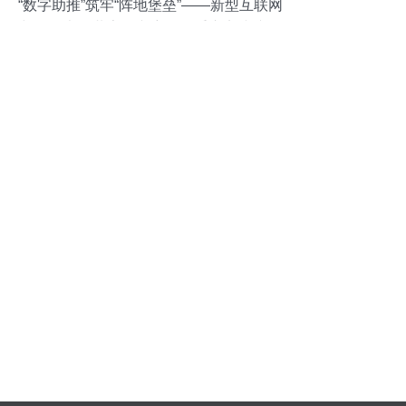
“数字助推”筑牢“阵地堡垒”——新型互联网
与第一书记共享振兴密码的重庆实践缩影