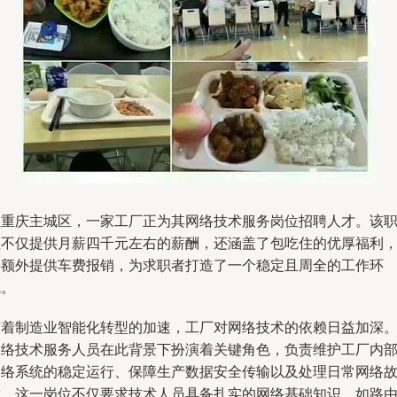
在重庆主城区，一家工厂正为其网络技术服务岗位招聘人才。该
位不仅提供月薪四千元左右的薪酬，还涵盖了包吃住的优厚福利
并额外提供车费报销，为求职者打造了一个稳定且周全的工作环
境。
随着制造业智能化转型的加速，工厂对网络技术的依赖日益加深
网络技术服务人员在此背景下扮演着关键角色，负责维护工厂内
网络系统的稳定运行、保障生产数据安全传输以及处理日常网络
障。这一岗位不仅要求技术人员具备扎实的网络基础知识，如路