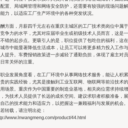
器配置、局域网管理和网络安全防护，还需要有较强的现场问题
决能力，以适应工厂生产环境中的各种突发状况。
薪酬方面，月薪四千元左右在重庆主城区的工厂技术类岗位中属
有竞争力的水平，尤其对应届毕业生或初级技术人员而言，这是
个不错的起步点。更吸引人的是，职位提供了包吃住的福利，这
大城市中能显著降低生活成本，让员工可以将更多精力投入工作
个人提升。车费报销政策进一步减轻了通勤负担，体现了雇主对
工日常关怀的注重。
从职业发展角度看，在工厂环境中从事网络技术服务，能让人积
宝贵的实践经验，尤其是接触到工业互联网、物联网等前沿技术
应用场景。重庆作为中国重要的制造业基地，相关岗位需求持续
长，为技术人员提供了长远的成长空间。建议求职者积极准备，
示自己的技术能力和适应力，以把握这一兼顾福利与发展的机会
如若转载，请注明出处：
ttp://www.lnwangmeng.com/product/44.html