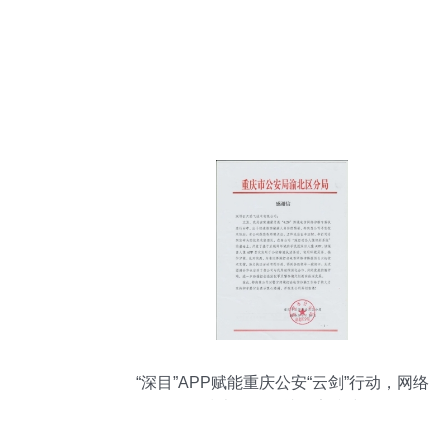
“深目”APP赋能重庆公安“云剑”行动，网络
技术服务铸就平安防线