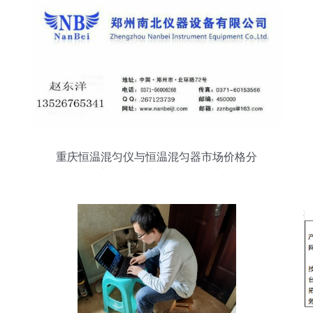
重庆恒温混匀仪与恒温混匀器市场价格分
析与网络技术服务选购指南