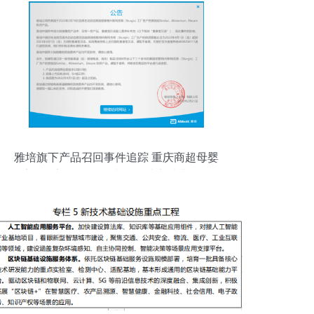
雅培旗下产品召回事件追踪 重庆商超母婴
店已下架，网络技术服务助力消费警示