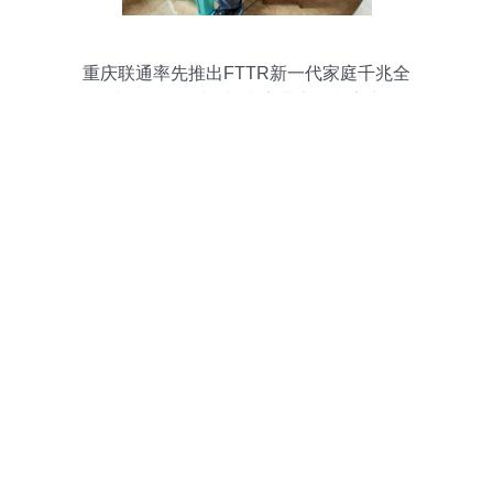
重庆联通率先推出FTTR新一代家庭千兆全
光组网，抢占“山城”宽带市场制高点