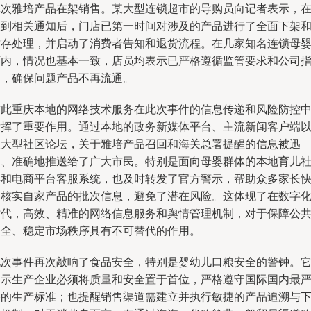
批次雅培产品在架销售。某大型连锁超市的导购员向记者表示，
收到相关通知后，门店已第一时间对涉及的产品进行了全面下架
封存处理，并启动了消费者告知和退货流程。在几家知名连锁母
店内，情况也基本一致，店员均表示已严格遵循监管要求和公司
令，确保问题产品不再流通。
与此重庆本地的网络技术服务在此次事件的信息传递和风险防控
发挥了重要作用。通过本地的政务新媒体平台、主流新闻客户端
及大型社区论坛，关于雅培产品召回和海关总署提醒的信息被迅
速、准确地推送给了广大市民。特别是面向母婴群体的本地育儿
群和电商平台客服系统，也及时转发了官方警示，帮助众多家长
速核实自家产品的批次信息，避免了潜在风险。这体现了在数字
时代，高效、精准的网络信息服务和舆情管理机制，对于保障公
安全、稳定市场秩序具有不可替代的作用。
此次事件再次敲响了食品安全，特别是婴幼儿口粮安全的警钟。
提示生产企业必须将质量和安全置于首位，严格遵守国际国内最
格的生产标准；也提醒销售渠道需建立并执行敏捷的产品追溯与