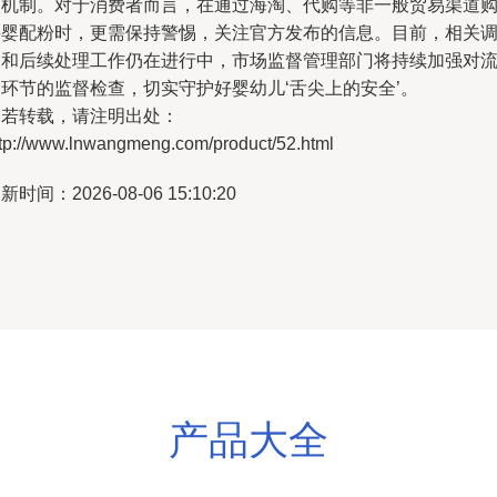
架机制。对于消费者而言，在通过海淘、代购等非一般贸易渠道
买婴配粉时，更需保持警惕，关注官方发布的信息。目前，相关
查和后续处理工作仍在进行中，市场监督管理部门将持续加强对
通环节的监督检查，切实守护好婴幼儿‘舌尖上的安全’。
如若转载，请注明出处：
ttp://www.lnwangmeng.com/product/52.html
新时间：2026-08-06 15:10:20
产品大全