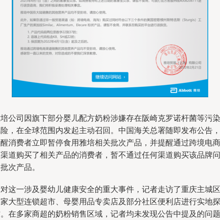
雅培公司因旗下部分婴儿配方奶粉涉嫌存在阪崎克罗诺杆菌等污
风险，在全球范围内发起主动召回。中国海关总署随即发布公告
提醒消费者立即暂停食用雅培相关批次产品，并提醒通过跨境电
等渠道购买了相关产品的消费者，暂不通过任何渠道购买该品牌
题批次产品。
针对这一涉及婴幼儿健康安全的重大事件，记者走访了重庆主城
多家大型连锁超市、母婴用品专卖店及部分社区便利店进行实地
访。在多家商超的奶粉销售区域，记者均未发现公告中提及的问