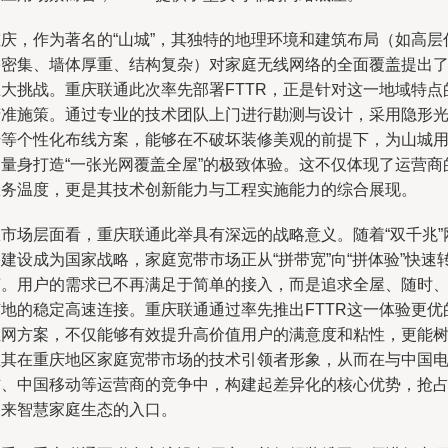
重庆，作为著名的“山城”，其独特的地理环境和建筑布局（如高层
宅密集、墙体厚重、结构复杂）对家庭无线网络的全面覆盖提出
巨大挑战。重庆联通此次率先部署FTTR，正是针对这一地域特点
精准施策。通过专业的技术团队上门进行勘测与设计，采用隐形
纤等个性化布线方案，能够在不破坏装修美观的前提下，为山城
户量身打造“一张光网覆盖全屋”的极致体验。这不仅体现了运营商
服务温度，更是其技术创新能力与工程实施能力的综合展现。
从市场层面看，重庆联通此举具有深远的战略意义。随着“双千兆”
建设成为国家战略，家庭宽带市场正从“拼带宽”向“拼体验”快速
变。用户的需求已不再满足于简单的接入，而是追求全屋、随时
随地的稳定高速连接。重庆联通通过率先推出FTTR这一体验更优
组网方案，不仅能够有效提升高价值用户的满意度和粘性，更能
立其在重庆地区家庭宽带市场的技术引领者形象，从而在与中国
信、中国移动等运营商的竞争中，构建起差异化的核心优势，抢
未来智慧家庭生态的入口。