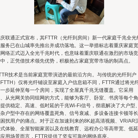
重庆联通正式宣布，其FTTR（光纤到房间）新一代家庭千兆全光
网服务已在山城率先推出并成功落地。这一举措标志着重庆家庭
带网络正式迈入全光千兆时代，也意味着重庆联通在激烈的市场
争中，正凭借技术领先优势，积极抢占家庭宽带市场的制高点。
FTTR技术是当前家庭宽带演进的最前沿方向。与传统的光纤到户
FTTH）仅将光纤铺设至家庭入户信息箱不同，FTTR通过将光
进一步延伸至每一个房间，实现了全屋真千兆无缝覆盖。它采用
主、从光网关协同组网的方式，能够为客厅、卧室、书房等每个
提供稳定、高速、低时延的千兆Wi-Fi信号，彻底解决了大户型
复杂户型中存在的网络覆盖死角、信号衰减、多设备连接卡顿等
困扰用户的痛点。对于正在加速到来的8K超高清视频、VR/AR
浸式体验、全屋智能家居以及在线教育、远程办公等高带宽、低
迟应用场景而言，FTTR提供了坚实可靠的网络底座。