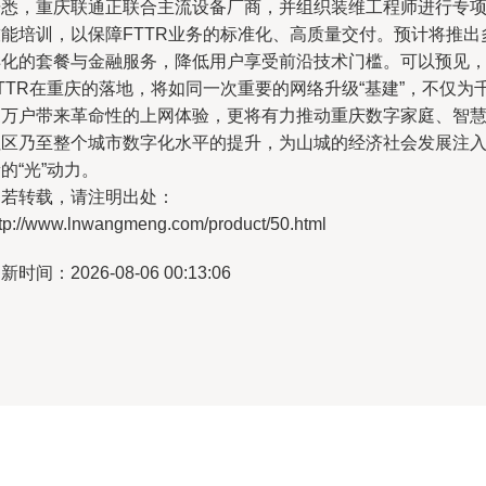
据悉，重庆联通正联合主流设备厂商，并组织装维工程师进行专
技能培训，以保障FTTR业务的标准化、高质量交付。预计将推出
样化的套餐与金融服务，降低用户享受前沿技术门槛。可以预见
TTR在重庆的落地，将如同一次重要的网络升级“基建”，不仅为
家万户带来革命性的上网体验，更将有力推动重庆数字家庭、智
社区乃至整个城市数字化水平的提升，为山城的经济社会发展注
的“光”动力。
如若转载，请注明出处：
ttp://www.lnwangmeng.com/product/50.html
新时间：2026-08-06 00:13:06